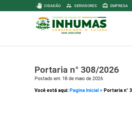
pan_tool
supervisor_account
card_travel
CIDADÃO
SERVIDORES
EMPRESA
Portaria n° 308/2026
Postado em:
18 de maio de 2026
Você está aqui:
Pagina Inicial >
Portaria n° 