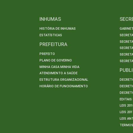
INHUMAS
SECR
HISTÓRIA DE INHUMAS
GABINET
ESTATÍSTICAS
SECRET
SECRETA
PREFEITURA
SECRETA
PREFEITO
SECRET
PLANO DE GOVERNO
SECRETA
MINHA CASA MINHA VIDA
PUBL
ATENDIMENTO A SAÚDE
ESTRUTURA ORGANIZACIONAL
DECRETO
HORÁRIO DE FUNCIONAMENTO
DECRETO
DECRETO
EDITAI
LEIS 201
LEIS 201
LEIS AN
TERMO