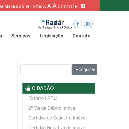
A
A
brightness_6
de
Mapa do Site
Fonte:
A
Contraste:
a
Serviços
Legislação
Contato
Pesquisar no site:
Pesquisar
pan_tool
CIDADÃO
Extrato I.P.T.U
2ª Via de Débito Imóvel
Certidão de Cadastro Imóvel
Certidão Negativa de Imóvel