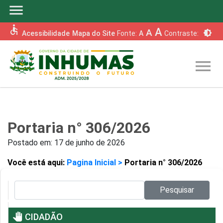
menu
accessible
A
A
brightness_6
Acessibilidade
Mapa do Site
Fonte:
A
Contraste:
menu
Portaria n° 306/2026
Postado em:
17 de junho de 2026
Você está aqui:
Pagina Inicial >
Portaria n° 306/2026
Pesquisar no site:
Pesquisar
pan_tool
CIDADÃO