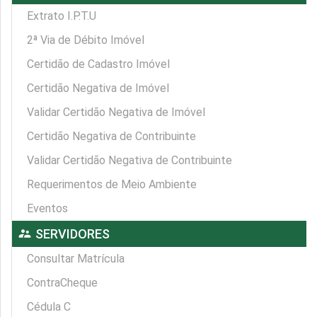
Extrato I.P.T.U
2ª Via de Débito Imóvel
Certidão de Cadastro Imóvel
Certidão Negativa de Imóvel
Validar Certidão Negativa de Imóvel
Certidão Negativa de Contribuinte
Validar Certidão Negativa de Contribuinte
Requerimentos de Meio Ambiente
Eventos
supervisor_account
SERVIDORES
Consultar Matrícula
ContraCheque
Cédula C