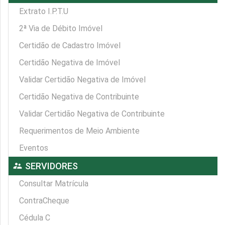
Extrato I.P.T.U
2ª Via de Débito Imóvel
Certidão de Cadastro Imóvel
Certidão Negativa de Imóvel
Validar Certidão Negativa de Imóvel
Certidão Negativa de Contribuinte
Validar Certidão Negativa de Contribuinte
Requerimentos de Meio Ambiente
Eventos
supervisor_account
SERVIDORES
Consultar Matrícula
ContraCheque
Cédula C