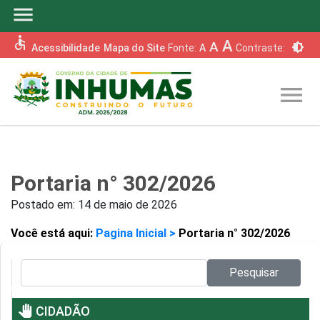
menu
accessible
A
A
brightness_6
Acessibilidade
Mapa do Site
Fonte:
A
Contraste:
menu
Portaria n° 302/2026
Postado em:
14 de maio de 2026
Você está aqui:
Pagina Inicial >
Portaria n° 302/2026
Pesquisar no site:
Pesquisar
pan_tool
CIDADÃO