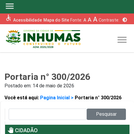
menu
accessible
A
A
brightness_6
Acessibilidade
Mapa do Site
Fonte:
A
Contraste:
menu
Portaria n° 300/2026
Postado em:
14 de maio de 2026
Você está aqui:
Pagina Inicial >
Portaria n° 300/2026
Pesquisar no site:
Pesquisar
pan_tool
CIDADÃO