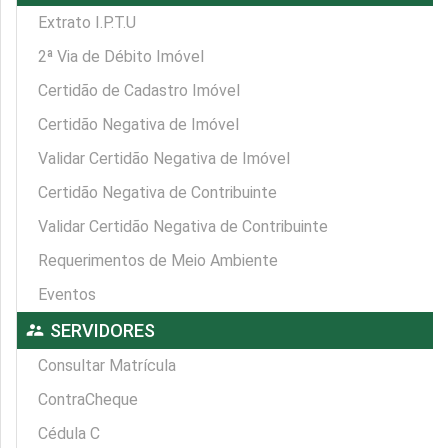
Extrato I.P.T.U
2ª Via de Débito Imóvel
Certidão de Cadastro Imóvel
Certidão Negativa de Imóvel
Validar Certidão Negativa de Imóvel
Certidão Negativa de Contribuinte
Validar Certidão Negativa de Contribuinte
Requerimentos de Meio Ambiente
Eventos
supervisor_account
SERVIDORES
Consultar Matrícula
ContraCheque
Cédula C