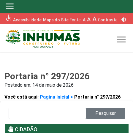
menu
accessible
A
A
brightness_6
Acessibilidade
Mapa do Site
Fonte:
A
Contraste:
menu
Portaria n° 297/2026
Postado em:
14 de maio de 2026
Você está aqui:
Pagina Inicial >
Portaria n° 297/2026
Pesquisar no site:
Pesquisar
pan_tool
CIDADÃO