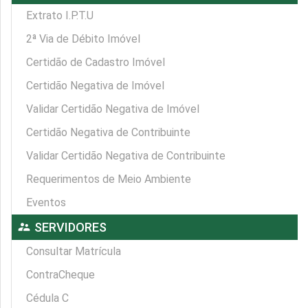
Extrato I.P.T.U
2ª Via de Débito Imóvel
Certidão de Cadastro Imóvel
Certidão Negativa de Imóvel
Validar Certidão Negativa de Imóvel
Certidão Negativa de Contribuinte
Validar Certidão Negativa de Contribuinte
Requerimentos de Meio Ambiente
Eventos
supervisor_account
SERVIDORES
Consultar Matrícula
ContraCheque
Cédula C