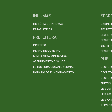
INHUMAS
SECR
HISTÓRIA DE INHUMAS
GABINET
ESTATÍSTICAS
SECRET
SECRETA
PREFEITURA
SECRETA
PREFEITO
SECRET
PLANO DE GOVERNO
SECRETA
MINHA CASA MINHA VIDA
PUBL
ATENDIMENTO A SAÚDE
ESTRUTURA ORGANIZACIONAL
DECRETO
HORÁRIO DE FUNCIONAMENTO
DECRETO
DECRETO
EDITAI
LEIS 201
LEIS 201
LEIS AN
TERMO