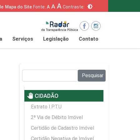
A
A
brightness_6
de
Mapa do Site
Fonte:
A
Contraste:
a
Serviços
Legislação
Contato
Pesquisar no site:
Pesquisar
pan_tool
CIDADÃO
Extrato I.P.T.U
2ª Via de Débito Imóvel
Certidão de Cadastro Imóvel
Certidão Negativa de Imóvel