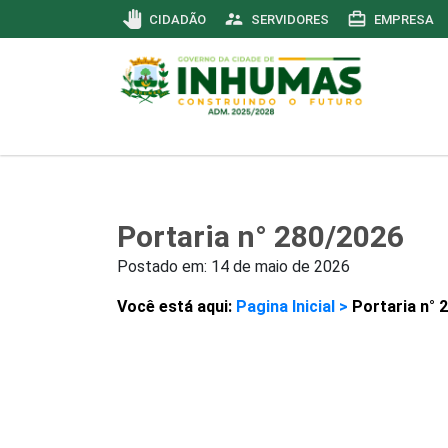
pan_tool
supervisor_account
card_travel
CIDADÃO
SERVIDORES
EMPRESA
Portaria n° 280/2026
Postado em:
14 de maio de 2026
Você está aqui:
Pagina Inicial >
Portaria n° 