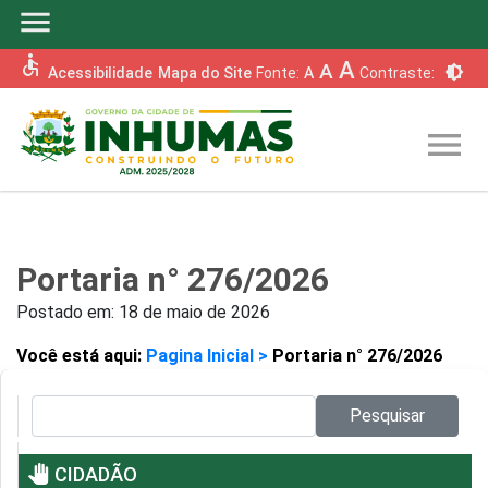
menu
accessible
A
A
brightness_6
Acessibilidade
Mapa do Site
Fonte:
A
Contraste:
menu
Portaria n° 276/2026
Postado em:
18 de maio de 2026
Você está aqui:
Pagina Inicial >
Portaria n° 276/2026
Pesquisar no site:
Pesquisar
pan_tool
CIDADÃO