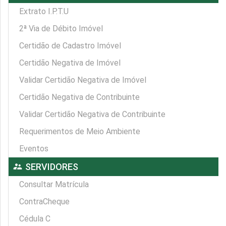
Extrato I.P.T.U
2ª Via de Débito Imóvel
Certidão de Cadastro Imóvel
Certidão Negativa de Imóvel
Validar Certidão Negativa de Imóvel
Certidão Negativa de Contribuinte
Validar Certidão Negativa de Contribuinte
Requerimentos de Meio Ambiente
Eventos
supervisor_account
SERVIDORES
Consultar Matrícula
ContraCheque
Cédula C