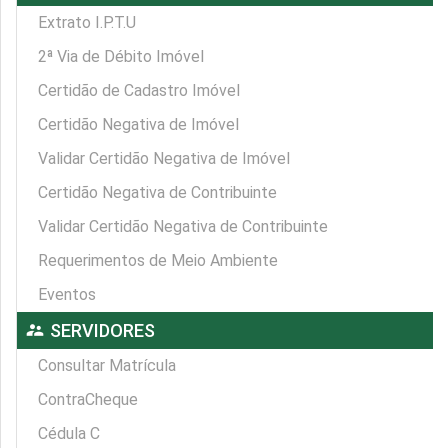
Extrato I.P.T.U
2ª Via de Débito Imóvel
Certidão de Cadastro Imóvel
Certidão Negativa de Imóvel
Validar Certidão Negativa de Imóvel
Certidão Negativa de Contribuinte
Validar Certidão Negativa de Contribuinte
Requerimentos de Meio Ambiente
Eventos
supervisor_account
SERVIDORES
Consultar Matrícula
ContraCheque
Cédula C