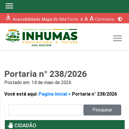
menu
accessible
A
A
brightness_6
Acessibilidade
Mapa do Site
Fonte:
A
Contraste:
menu
Portaria n° 238/2026
Postado em:
14 de maio de 2026
Você está aqui:
Pagina Inicial >
Portaria n° 238/2026
Pesquisar no site:
Pesquisar
pan_tool
CIDADÃO