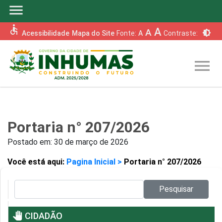
menu
accessible
A
A
brightness_6
Acessibilidade
Mapa do Site
Fonte:
A
Contraste:
menu
Portaria n° 207/2026
Postado em:
30 de março de 2026
Você está aqui:
Pagina Inicial >
Portaria n° 207/2026
Pesquisar no site:
Pesquisar
pan_tool
CIDADÃO