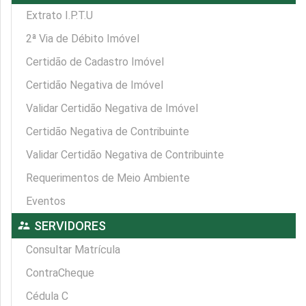
Extrato I.P.T.U
2ª Via de Débito Imóvel
Certidão de Cadastro Imóvel
Certidão Negativa de Imóvel
Validar Certidão Negativa de Imóvel
Certidão Negativa de Contribuinte
Validar Certidão Negativa de Contribuinte
Requerimentos de Meio Ambiente
Eventos
supervisor_account
SERVIDORES
Consultar Matrícula
ContraCheque
Cédula C