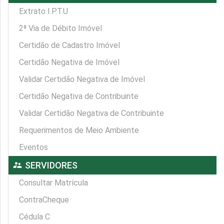
Extrato I.P.T.U
2ª Via de Débito Imóvel
Certidão de Cadastro Imóvel
Certidão Negativa de Imóvel
Validar Certidão Negativa de Imóvel
Certidão Negativa de Contribuinte
Validar Certidão Negativa de Contribuinte
Requerimentos de Meio Ambiente
Eventos
supervisor_account
SERVIDORES
Consultar Matrícula
ContraCheque
Cédula C