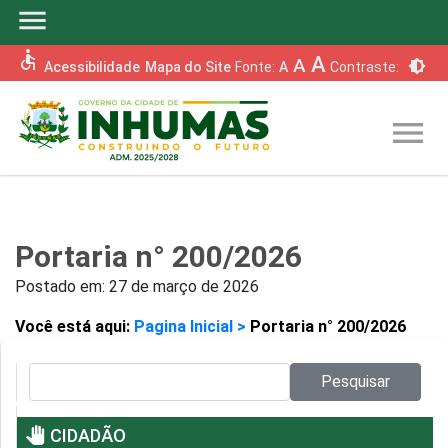
menu
accessible
A
A
brightness_6
Acessibilidade
Mapa do Site
Fonte:
A
Contraste:
menu
Portaria n° 200/2026
Postado em:
27 de março de 2026
Você está aqui:
Pagina Inicial >
Portaria n° 200/2026
Pesquisar no site:
Pesquisar
pan_tool
CIDADÃO