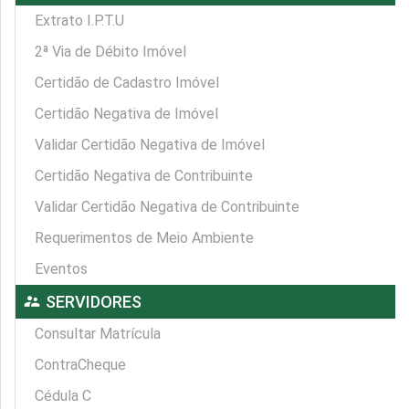
Extrato I.P.T.U
2ª Via de Débito Imóvel
Certidão de Cadastro Imóvel
Certidão Negativa de Imóvel
Validar Certidão Negativa de Imóvel
Certidão Negativa de Contribuinte
Validar Certidão Negativa de Contribuinte
Requerimentos de Meio Ambiente
Eventos
supervisor_account
SERVIDORES
Consultar Matrícula
ContraCheque
Cédula C