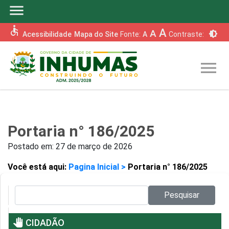
menu
accessible
A
A
brightness_6
Acessibilidade
Mapa do Site
Fonte:
A
Contraste:
menu
Portaria n° 186/2025
Postado em:
27 de março de 2026
Você está aqui:
Pagina Inicial >
Portaria n° 186/2025
Pesquisar no site:
Pesquisar
pan_tool
CIDADÃO