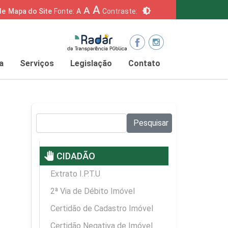
A
A
brightness_6
de
Mapa do Site
Fonte:
A
Contraste:
a
Serviços
Legislação
Contato
Pesquisar no site:
Pesquisar
pan_tool
CIDADÃO
Extrato I.P.T.U
2ª Via de Débito Imóvel
Certidão de Cadastro Imóvel
Certidão Negativa de Imóvel