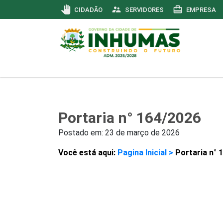
pan_tool
supervisor_account
card_travel
CIDADÃO
SERVIDORES
EMPRESA
Portaria n° 164/2026
Postado em:
23 de março de 2026
Você está aqui:
Pagina Inicial >
Portaria n° 