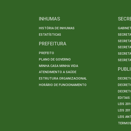
INHUMAS
SECR
HISTÓRIA DE INHUMAS
GABINET
ESTATÍSTICAS
SECRET
SECRETA
PREFEITURA
SECRETA
PREFEITO
SECRET
PLANO DE GOVERNO
SECRETA
MINHA CASA MINHA VIDA
PUBL
ATENDIMENTO A SAÚDE
ESTRUTURA ORGANIZACIONAL
DECRETO
HORÁRIO DE FUNCIONAMENTO
DECRETO
DECRETO
EDITAI
LEIS 201
LEIS 201
LEIS AN
TERMO