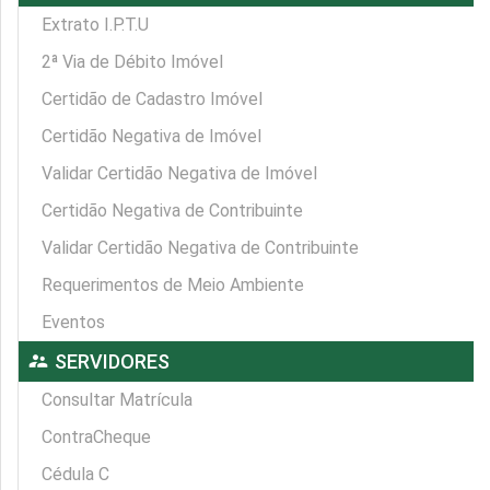
Extrato I.P.T.U
2ª Via de Débito Imóvel
Certidão de Cadastro Imóvel
Certidão Negativa de Imóvel
Validar Certidão Negativa de Imóvel
Certidão Negativa de Contribuinte
Validar Certidão Negativa de Contribuinte
Requerimentos de Meio Ambiente
Eventos
supervisor_account
SERVIDORES
Consultar Matrícula
ContraCheque
Cédula C