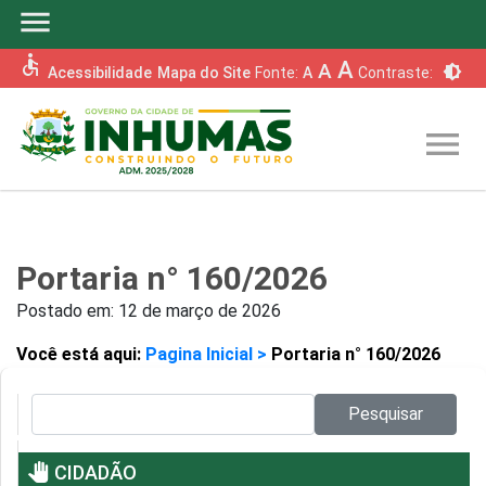
menu
accessible
A
A
brightness_6
Acessibilidade
Mapa do Site
Fonte:
A
Contraste:
menu
Portaria n° 160/2026
Postado em:
12 de março de 2026
Você está aqui:
Pagina Inicial >
Portaria n° 160/2026
Pesquisar no site:
Pesquisar
pan_tool
CIDADÃO