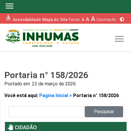
menu
accessible
A
A
brightness_6
Acessibilidade
Mapa do Site
Fonte:
A
Contraste:
menu
Portaria n° 158/2026
Postado em:
23 de março de 2026
Você está aqui:
Pagina Inicial >
Portaria n° 158/2026
Pesquisar no site:
Pesquisar
pan_tool
CIDADÃO