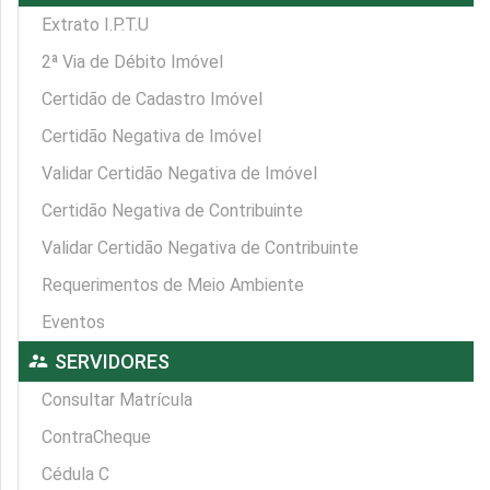
Extrato I.P.T.U
2ª Via de Débito Imóvel
Certidão de Cadastro Imóvel
Certidão Negativa de Imóvel
Validar Certidão Negativa de Imóvel
Certidão Negativa de Contribuinte
Validar Certidão Negativa de Contribuinte
Requerimentos de Meio Ambiente
Eventos
supervisor_account
SERVIDORES
Consultar Matrícula
ContraCheque
Cédula C