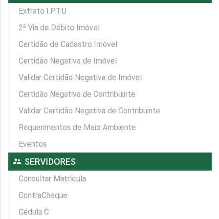
Extrato I.P.T.U
2ª Via de Débito Imóvel
Certidão de Cadastro Imóvel
Certidão Negativa de Imóvel
Validar Certidão Negativa de Imóvel
Certidão Negativa de Contribuinte
Validar Certidão Negativa de Contribuinte
Requerimentos de Meio Ambiente
Eventos
supervisor_account
SERVIDORES
Consultar Matrícula
ContraCheque
Cédula C