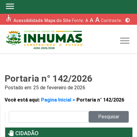
menu
accessible
A
A
brightness_6
Acessibilidade
Mapa do Site
Fonte:
A
Contraste:
menu
Portaria n° 142/2026
Postado em:
25 de fevereiro de 2026
Você está aqui:
Pagina Inicial >
Portaria n° 142/2026
Pesquisar no site:
Pesquisar
pan_tool
CIDADÃO