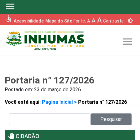
menu
accessible
A
A
brightness_6
Acessibilidade
Mapa do Site
Fonte:
A
Contraste:
menu
Portaria n° 127/2026
Postado em:
23 de março de 2026
Você está aqui:
Pagina Inicial >
Portaria n° 127/2026
Pesquisar no site:
Pesquisar
pan_tool
CIDADÃO