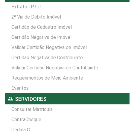
Extrato I.P.T.U
2ª Via de Débito Imóvel
Certidão de Cadastro Imóvel
Certidão Negativa de Imóvel
Validar Certidão Negativa de Imóvel
Certidão Negativa de Contribuinte
Validar Certidão Negativa de Contribuinte
Requerimentos de Meio Ambiente
Eventos
supervisor_account
SERVIDORES
Consultar Matrícula
ContraCheque
Cédula C