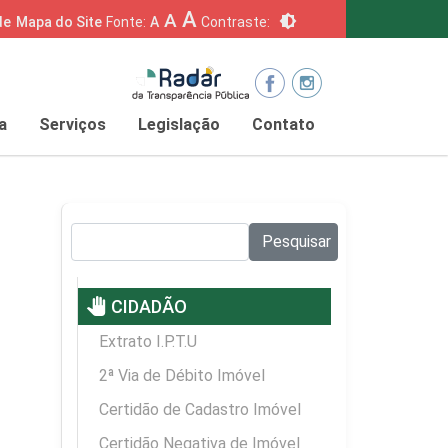
A
A
brightness_6
de
Mapa do Site
Fonte:
A
Contraste:
a
Serviços
Legislação
Contato
Pesquisar no site:
Pesquisar
pan_tool
CIDADÃO
Extrato I.P.T.U
2ª Via de Débito Imóvel
Certidão de Cadastro Imóvel
Certidão Negativa de Imóvel