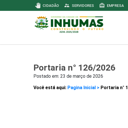
pan_tool
supervisor_account
card_travel
CIDADÃO
SERVIDORES
EMPRESA
Portaria n° 126/2026
Postado em:
23 de março de 2026
Você está aqui:
Pagina Inicial >
Portaria n° 