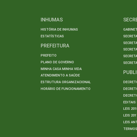
INHUMAS
SECR
HISTÓRIA DE INHUMAS
GABINET
ESTATÍSTICAS
SECRET
SECRETA
PREFEITURA
SECRETA
PREFEITO
SECRET
PLANO DE GOVERNO
SECRETA
MINHA CASA MINHA VIDA
PUBL
ATENDIMENTO A SAÚDE
ESTRUTURA ORGANIZACIONAL
DECRETO
HORÁRIO DE FUNCIONAMENTO
DECRETO
DECRETO
EDITAI
LEIS 201
LEIS 201
LEIS AN
TERMO