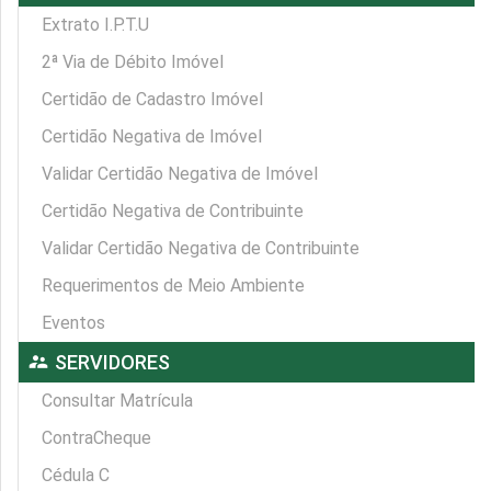
Extrato I.P.T.U
2ª Via de Débito Imóvel
Certidão de Cadastro Imóvel
Certidão Negativa de Imóvel
Validar Certidão Negativa de Imóvel
Certidão Negativa de Contribuinte
Validar Certidão Negativa de Contribuinte
Requerimentos de Meio Ambiente
Eventos
supervisor_account
SERVIDORES
Consultar Matrícula
ContraCheque
Cédula C