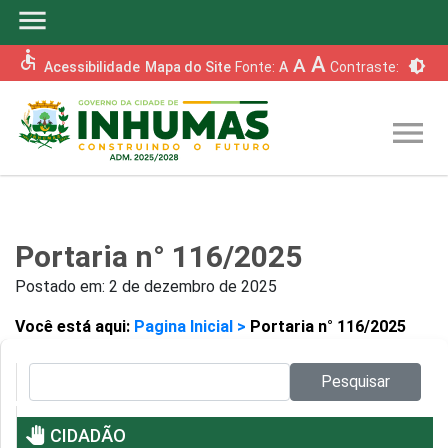
menu
accessible
A
A
brightness_6
Acessibilidade
Mapa do Site
Fonte:
A
Contraste:
menu
Portaria n° 116/2025
Postado em:
2 de dezembro de 2025
Você está aqui:
Pagina Inicial >
Portaria n° 116/2025
Pesquisar no site:
Pesquisar
pan_tool
CIDADÃO