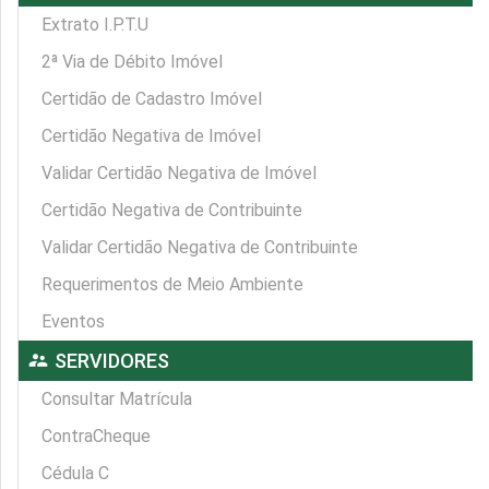
Extrato I.P.T.U
2ª Via de Débito Imóvel
Certidão de Cadastro Imóvel
Certidão Negativa de Imóvel
Validar Certidão Negativa de Imóvel
Certidão Negativa de Contribuinte
Validar Certidão Negativa de Contribuinte
Requerimentos de Meio Ambiente
Eventos
supervisor_account
SERVIDORES
Consultar Matrícula
ContraCheque
Cédula C