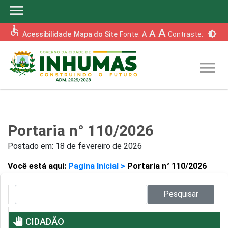
menu
accessible
A
A
brightness_6
Acessibilidade
Mapa do Site
Fonte:
A
Contraste:
menu
Portaria n° 110/2026
Postado em:
18 de fevereiro de 2026
Você está aqui:
Pagina Inicial >
Portaria n° 110/2026
Pesquisar no site:
Pesquisar
pan_tool
CIDADÃO