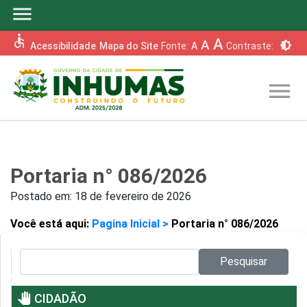
menu
accessible
A
A
brightness_6
Acessibilidade
Mapa do Site
Fonte:
A
Contraste:
menu
Portaria n° 086/2026
Postado em:
18 de fevereiro de 2026
Você está aqui:
Pagina Inicial >
Portaria n° 086/2026
Pesquisar no site:
Pesquisar
pan_tool
CIDADÃO