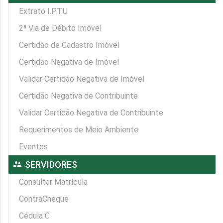
Extrato I.P.T.U
2ª Via de Débito Imóvel
Certidão de Cadastro Imóvel
Certidão Negativa de Imóvel
Validar Certidão Negativa de Imóvel
Certidão Negativa de Contribuinte
Validar Certidão Negativa de Contribuinte
Requerimentos de Meio Ambiente
Eventos
supervisor_account
SERVIDORES
Consultar Matrícula
ContraCheque
Cédula C