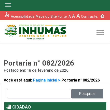
menu
accessible
A
A
brightness_6
Acessibilidade
Mapa do Site
Fonte:
A
Contraste:
menu
Portaria n° 082/2026
Postado em:
18 de fevereiro de 2026
Você está aqui:
Pagina Inicial >
Portaria n° 082/2026
Pesquisar no site:
Pesquisar
pan_tool
CIDADÃO