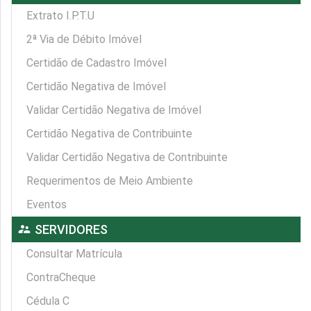
Extrato I.P.T.U
2ª Via de Débito Imóvel
Certidão de Cadastro Imóvel
Certidão Negativa de Imóvel
Validar Certidão Negativa de Imóvel
Certidão Negativa de Contribuinte
Validar Certidão Negativa de Contribuinte
Requerimentos de Meio Ambiente
Eventos
supervisor_account
SERVIDORES
Consultar Matrícula
ContraCheque
Cédula C