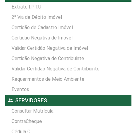
Extrato I.P.T.U
2ª Via de Débito Imóvel
Certidão de Cadastro Imóvel
Certidão Negativa de Imóvel
Validar Certidão Negativa de Imóvel
Certidão Negativa de Contribuinte
Validar Certidão Negativa de Contribuinte
Requerimentos de Meio Ambiente
Eventos
supervisor_account
SERVIDORES
Consultar Matrícula
ContraCheque
Cédula C