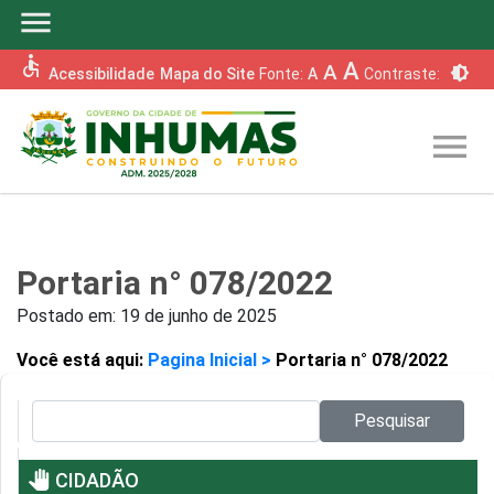
menu
accessible
A
A
brightness_6
Acessibilidade
Mapa do Site
Fonte:
A
Contraste:
menu
Portaria n° 078/2022
Postado em:
19 de junho de 2025
Você está aqui:
Pagina Inicial >
Portaria n° 078/2022
Pesquisar no site:
Pesquisar
pan_tool
CIDADÃO