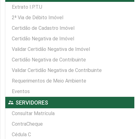
Extrato I.P.T.U
2ª Via de Débito Imóvel
Certidão de Cadastro Imóvel
Certidão Negativa de Imóvel
Validar Certidão Negativa de Imóvel
Certidão Negativa de Contribuinte
Validar Certidão Negativa de Contribuinte
Requerimentos de Meio Ambiente
Eventos
supervisor_account
SERVIDORES
Consultar Matrícula
ContraCheque
Cédula C