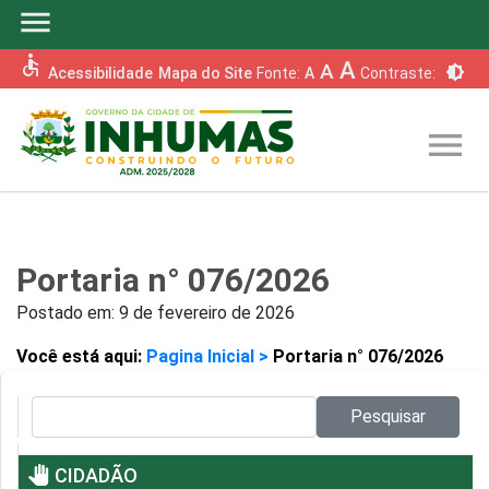
menu
accessible
A
A
brightness_6
Acessibilidade
Mapa do Site
Fonte:
A
Contraste:
menu
Portaria n° 076/2026
Postado em:
9 de fevereiro de 2026
Você está aqui:
Pagina Inicial >
Portaria n° 076/2026
Pesquisar no site:
Pesquisar
pan_tool
CIDADÃO