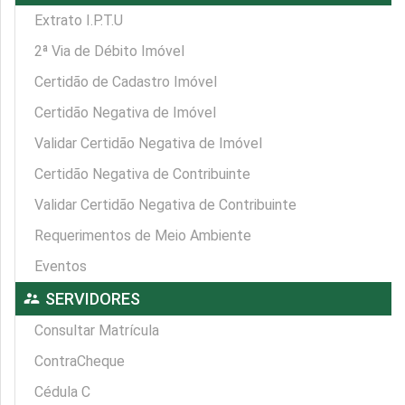
Extrato I.P.T.U
2ª Via de Débito Imóvel
Certidão de Cadastro Imóvel
Certidão Negativa de Imóvel
Validar Certidão Negativa de Imóvel
Certidão Negativa de Contribuinte
Validar Certidão Negativa de Contribuinte
Requerimentos de Meio Ambiente
Eventos
supervisor_account
SERVIDORES
Consultar Matrícula
ContraCheque
Cédula C