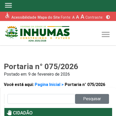
menu
accessible
A
A
brightness_6
Acessibilidade
Mapa do Site
Fonte:
A
Contraste:
menu
Portaria n° 075/2026
Postado em:
9 de fevereiro de 2026
Você está aqui:
Pagina Inicial >
Portaria n° 075/2026
Pesquisar no site:
Pesquisar
pan_tool
CIDADÃO