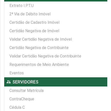
Extrato I.P.T.U
2ª Via de Débito Imóvel
Certidão de Cadastro Imóvel
Certidão Negativa de Imóvel
Validar Certidão Negativa de Imóvel
Certidão Negativa de Contribuinte
Validar Certidão Negativa de Contribuinte
Requerimentos de Meio Ambiente
Eventos
supervisor_account
SERVIDORES
Consultar Matrícula
ContraCheque
Cédula C