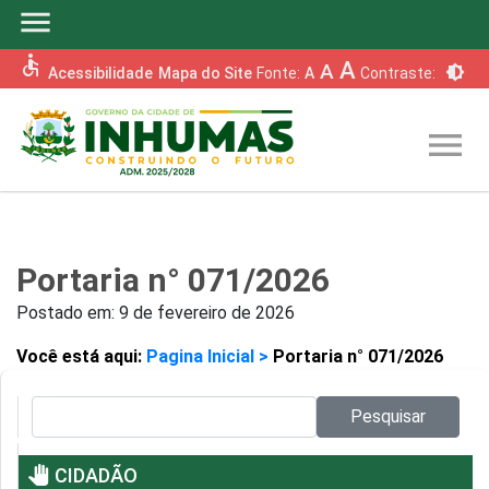
menu
accessible
A
A
brightness_6
Acessibilidade
Mapa do Site
Fonte:
A
Contraste:
menu
Portaria n° 071/2026
Postado em:
9 de fevereiro de 2026
Você está aqui:
Pagina Inicial >
Portaria n° 071/2026
Pesquisar no site:
Pesquisar
pan_tool
CIDADÃO