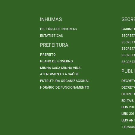
INHUMAS
SECR
HISTÓRIA DE INHUMAS
GABINET
ESTATÍSTICAS
SECRET
SECRETA
PREFEITURA
SECRETA
PREFEITO
SECRET
PLANO DE GOVERNO
SECRETA
MINHA CASA MINHA VIDA
PUBL
ATENDIMENTO A SAÚDE
ESTRUTURA ORGANIZACIONAL
DECRETO
HORÁRIO DE FUNCIONAMENTO
DECRETO
DECRETO
EDITAI
LEIS 201
LEIS 201
LEIS AN
TERMO