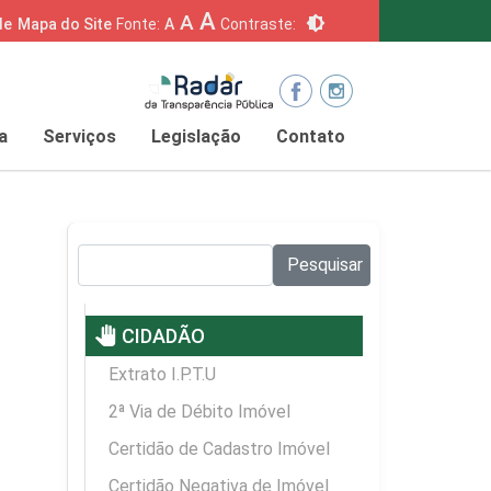
A
A
brightness_6
de
Mapa do Site
Fonte:
A
Contraste:
a
Serviços
Legislação
Contato
Pesquisar no site:
Pesquisar
pan_tool
CIDADÃO
Extrato I.P.T.U
2ª Via de Débito Imóvel
Certidão de Cadastro Imóvel
Certidão Negativa de Imóvel