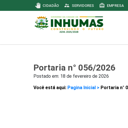
pan_tool
supervisor_account
card_travel
CIDADÃO
SERVIDORES
EMPRESA
Portaria n° 056/2026
Postado em:
18 de fevereiro de 2026
Você está aqui:
Pagina Inicial >
Portaria n° 