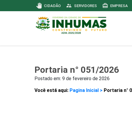
pan_tool
supervisor_account
card_travel
CIDADÃO
SERVIDORES
EMPRESA
Portaria n° 051/2026
Postado em:
9 de fevereiro de 2026
Você está aqui:
Pagina Inicial >
Portaria n° 