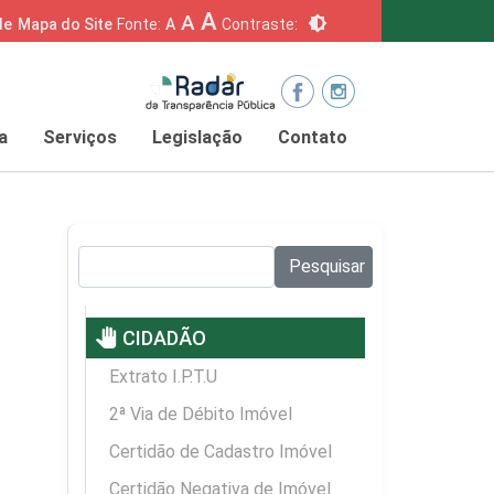
A
A
brightness_6
de
Mapa do Site
Fonte:
A
Contraste:
a
Serviços
Legislação
Contato
Pesquisar no site:
Pesquisar
pan_tool
CIDADÃO
Extrato I.P.T.U
2ª Via de Débito Imóvel
Certidão de Cadastro Imóvel
Certidão Negativa de Imóvel