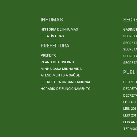
INHUMAS
SECR
HISTÓRIA DE INHUMAS
GABINET
ESTATÍSTICAS
SECRET
SECRETA
PREFEITURA
SECRETA
PREFEITO
SECRET
PLANO DE GOVERNO
SECRETA
MINHA CASA MINHA VIDA
PUBL
ATENDIMENTO A SAÚDE
ESTRUTURA ORGANIZACIONAL
DECRETO
HORÁRIO DE FUNCIONAMENTO
DECRETO
DECRETO
EDITAI
LEIS 201
LEIS 201
LEIS AN
TERMO