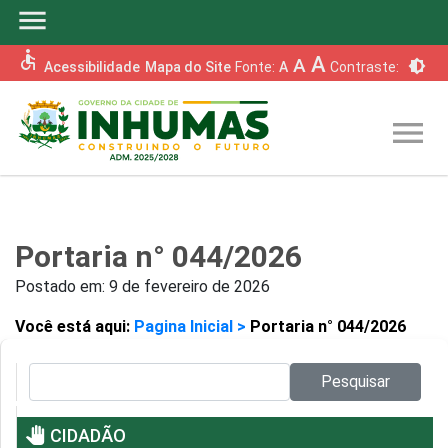
menu
accessible
A
A
brightness_6
Acessibilidade
Mapa do Site
Fonte:
A
Contraste:
menu
Portaria n° 044/2026
Postado em:
9 de fevereiro de 2026
Você está aqui:
Pagina Inicial >
Portaria n° 044/2026
Pesquisar no site:
Pesquisar
pan_tool
CIDADÃO