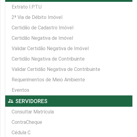
Extrato I.P.T.U
2ª Via de Débito Imóvel
Certidão de Cadastro Imóvel
Certidão Negativa de Imóvel
Validar Certidão Negativa de Imóvel
Certidão Negativa de Contribuinte
Validar Certidão Negativa de Contribuinte
Requerimentos de Meio Ambiente
Eventos
supervisor_account
SERVIDORES
Consultar Matrícula
ContraCheque
Cédula C