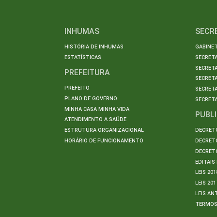
INHUMAS
SECR
HISTÓRIA DE INHUMAS
GABINET
ESTATÍSTICAS
SECRET
SECRETA
PREFEITURA
SECRETA
PREFEITO
SECRET
PLANO DE GOVERNO
SECRETA
MINHA CASA MINHA VIDA
PUBL
ATENDIMENTO A SAÚDE
ESTRUTURA ORGANIZACIONAL
DECRETO
HORÁRIO DE FUNCIONAMENTO
DECRETO
DECRETO
EDITAI
LEIS 201
LEIS 201
LEIS AN
TERMO