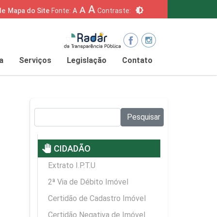
A
A
brightness_6
de
Mapa do Site
Fonte:
A
Contraste:
a
Serviços
Legislação
Contato
Pesquisar no site:
Pesquisar
pan_tool
CIDADÃO
Extrato I.P.T.U
2ª Via de Débito Imóvel
Certidão de Cadastro Imóvel
Certidão Negativa de Imóvel