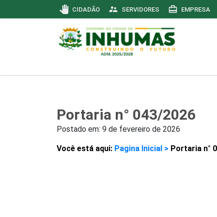
pan_tool
supervisor_account
card_travel
CIDADÃO
SERVIDORES
EMPRESA
Portaria n° 043/2026
Postado em:
9 de fevereiro de 2026
Você está aqui:
Pagina Inicial >
Portaria n° 