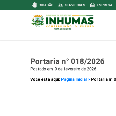
pan_tool
supervisor_account
card_travel
CIDADÃO
SERVIDORES
EMPRESA
Portaria n° 018/2026
Postado em:
9 de fevereiro de 2026
Você está aqui:
Pagina Inicial >
Portaria n° 