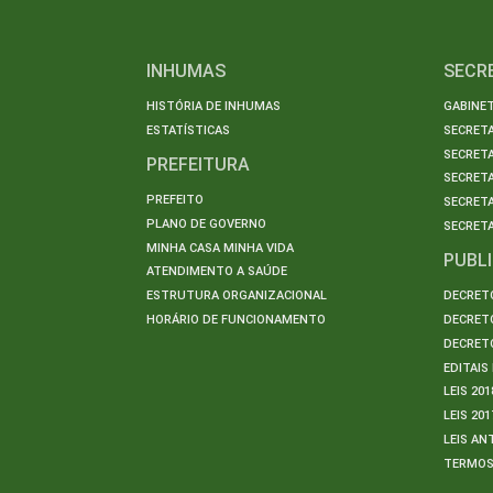
INHUMAS
SECR
HISTÓRIA DE INHUMAS
GABINET
ESTATÍSTICAS
SECRET
SECRETA
PREFEITURA
SECRETA
PREFEITO
SECRET
PLANO DE GOVERNO
SECRETA
MINHA CASA MINHA VIDA
PUBL
ATENDIMENTO A SAÚDE
ESTRUTURA ORGANIZACIONAL
DECRETO
HORÁRIO DE FUNCIONAMENTO
DECRETO
DECRETO
EDITAI
LEIS 201
LEIS 201
LEIS AN
TERMO