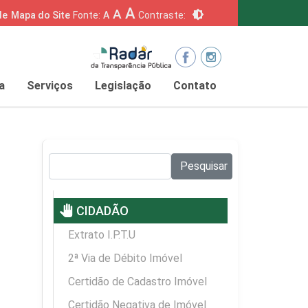
A
A
brightness_6
de
Mapa do Site
Fonte:
A
Contraste:
a
Serviços
Legislação
Contato
Pesquisar no site:
Pesquisar
pan_tool
CIDADÃO
Extrato I.P.T.U
2ª Via de Débito Imóvel
Certidão de Cadastro Imóvel
Certidão Negativa de Imóvel