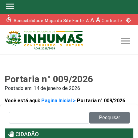
menu
accessible
A
A
brightness_6
Acessibilidade
Mapa do Site
Fonte:
A
Contraste:
menu
Portaria n° 009/2026
Postado em:
14 de janeiro de 2026
Você está aqui:
Pagina Inicial >
Portaria n° 009/2026
Pesquisar no site:
Pesquisar
pan_tool
CIDADÃO