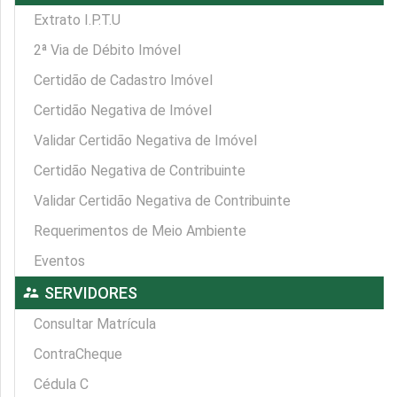
Extrato I.P.T.U
2ª Via de Débito Imóvel
Certidão de Cadastro Imóvel
Certidão Negativa de Imóvel
Validar Certidão Negativa de Imóvel
Certidão Negativa de Contribuinte
Validar Certidão Negativa de Contribuinte
Requerimentos de Meio Ambiente
Eventos
supervisor_account
SERVIDORES
Consultar Matrícula
ContraCheque
Cédula C