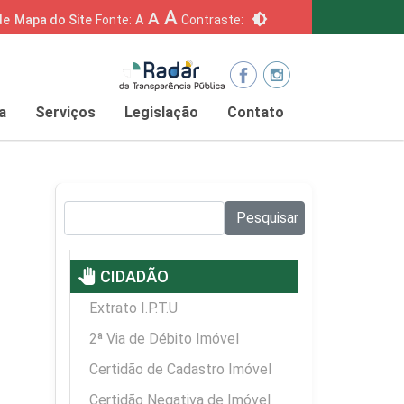
A
A
brightness_6
de
Mapa do Site
Fonte:
A
Contraste:
a
Serviços
Legislação
Contato
Pesquisar no site:
Pesquisar
pan_tool
CIDADÃO
Extrato I.P.T.U
2ª Via de Débito Imóvel
Certidão de Cadastro Imóvel
Certidão Negativa de Imóvel