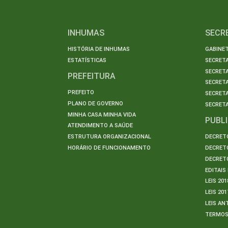
INHUMAS
SECR
HISTÓRIA DE INHUMAS
GABINET
ESTATÍSTICAS
SECRET
SECRETA
PREFEITURA
SECRETA
PREFEITO
SECRET
PLANO DE GOVERNO
SECRETA
MINHA CASA MINHA VIDA
PUBL
ATENDIMENTO A SAÚDE
ESTRUTURA ORGANIZACIONAL
DECRETO
HORÁRIO DE FUNCIONAMENTO
DECRETO
DECRETO
EDITAI
LEIS 201
LEIS 201
LEIS AN
TERMO