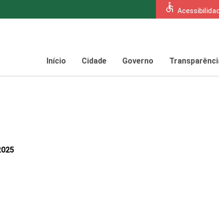
accessible
Acessibilida
Início
Cidade
Governo
Transparênci
2025