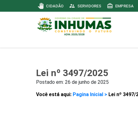
pan_tool
supervisor_account
card_travel
CIDADÃO
SERVIDORES
EMPRESA
Lei nº 3497/2025
Postado em:
26 de junho de 2025
Você está aqui:
Pagina Inicial >
Lei nº 3497/