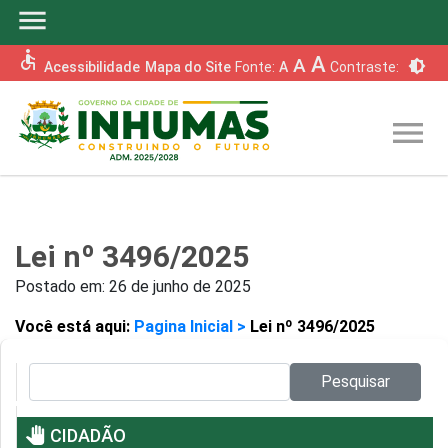
menu
accessible
A
A
brightness_6
Acessibilidade
Mapa do Site
Fonte:
A
Contraste:
menu
Lei nº 3496/2025
Postado em:
26 de junho de 2025
Você está aqui:
Pagina Inicial >
Lei nº 3496/2025
Pesquisar no site:
Pesquisar
pan_tool
CIDADÃO