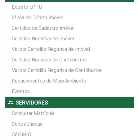
Extrato I.P.T.U
2ª Via de Débito Imóvel
Certidão de Cadastro Imóvel
Certidão Negativa de Imóvel
Validar Certidão Negativa de Imóvel
Certidão Negativa de Contribuinte
Validar Certidão Negativa de Contribuinte
Requerimentos de Meio Ambiente
Eventos
supervisor_account
SERVIDORES
Consultar Matrícula
ContraCheque
Cédula C