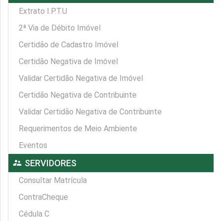
Extrato I.P.T.U
2ª Via de Débito Imóvel
Certidão de Cadastro Imóvel
Certidão Negativa de Imóvel
Validar Certidão Negativa de Imóvel
Certidão Negativa de Contribuinte
Validar Certidão Negativa de Contribuinte
Requerimentos de Meio Ambiente
Eventos
supervisor_account
SERVIDORES
Consultar Matrícula
ContraCheque
Cédula C