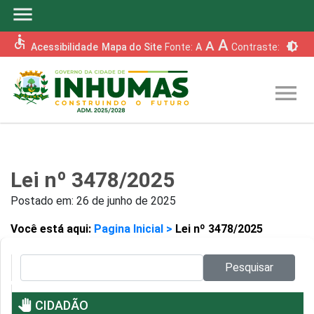
menu
accessible
A
A
brightness_6
Acessibilidade
Mapa do Site
Fonte:
A
Contraste:
menu
Lei nº 3478/2025
Postado em:
26 de junho de 2025
Você está aqui:
Pagina Inicial >
Lei nº 3478/2025
Pesquisar no site:
Pesquisar
pan_tool
CIDADÃO