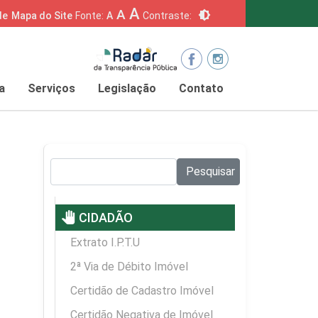
A
A
brightness_6
de
Mapa do Site
Fonte:
A
Contraste:
a
Serviços
Legislação
Contato
Pesquisar no site:
Pesquisar
pan_tool
CIDADÃO
Extrato I.P.T.U
2ª Via de Débito Imóvel
Certidão de Cadastro Imóvel
Certidão Negativa de Imóvel