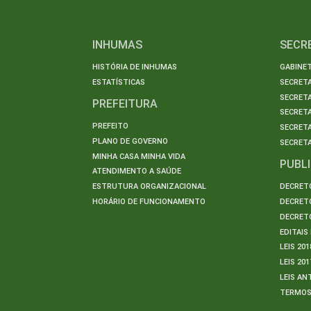
INHUMAS
SECR
HISTÓRIA DE INHUMAS
GABINET
ESTATÍSTICAS
SECRET
SECRETA
PREFEITURA
SECRETA
PREFEITO
SECRET
PLANO DE GOVERNO
SECRETA
MINHA CASA MINHA VIDA
PUBL
ATENDIMENTO A SAÚDE
ESTRUTURA ORGANIZACIONAL
DECRETO
HORÁRIO DE FUNCIONAMENTO
DECRETO
DECRETO
EDITAI
LEIS 201
LEIS 201
LEIS AN
TERMO