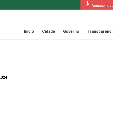
accessible
Acessibilida
Início
Cidade
Governo
Transparênci
2024