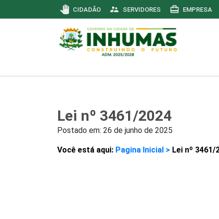
pan_tool
supervisor_account
card_travel
CIDADÃO
SERVIDORES
EMPRESA
Lei nº 3461/2024
Postado em:
26 de junho de 2025
Você está aqui:
Pagina Inicial >
Lei nº 3461/