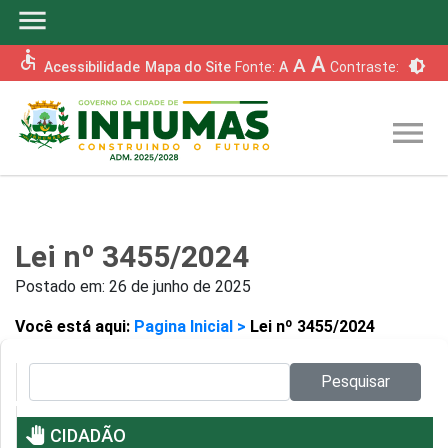
menu
accessible
A
A
brightness_6
Acessibilidade
Mapa do Site
Fonte:
A
Contraste:
menu
Lei nº 3455/2024
Postado em:
26 de junho de 2025
Você está aqui:
Pagina Inicial >
Lei nº 3455/2024
Pesquisar no site:
Pesquisar
pan_tool
CIDADÃO