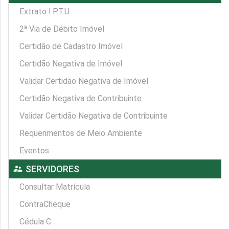
Extrato I.P.T.U
2ª Via de Débito Imóvel
Certidão de Cadastro Imóvel
Certidão Negativa de Imóvel
Validar Certidão Negativa de Imóvel
Certidão Negativa de Contribuinte
Validar Certidão Negativa de Contribuinte
Requerimentos de Meio Ambiente
Eventos
supervisor_account
SERVIDORES
Consultar Matrícula
ContraCheque
Cédula C