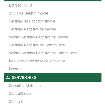
Extrato I.P.T.U
2ª Via de Débito Imóvel
Certidão de Cadastro Imóvel
Certidão Negativa de Imóvel
Validar Certidão Negativa de Imóvel
Certidão Negativa de Contribuinte
Validar Certidão Negativa de Contribuinte
Requerimentos de Meio Ambiente
Eventos
supervisor_account
SERVIDORES
Consultar Matrícula
ContraCheque
Cédula C