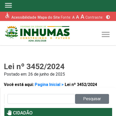
menu
accessible
A
A
brightness_6
Acessibilidade
Mapa do Site
Fonte:
A
Contraste:
menu
Lei nº 3452/2024
Postado em:
26 de junho de 2025
Você está aqui:
Pagina Inicial >
Lei nº 3452/2024
Pesquisar no site:
Pesquisar
pan_tool
CIDADÃO