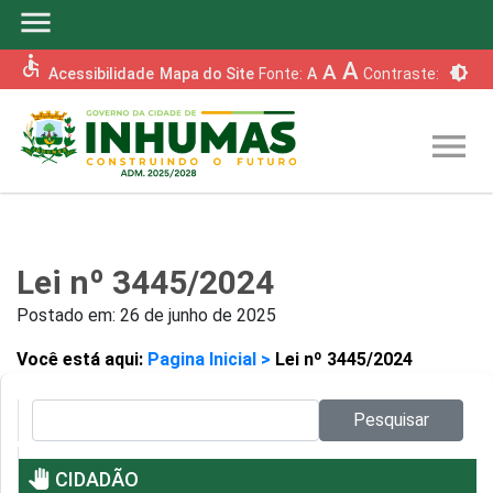
menu
accessible
A
A
brightness_6
Acessibilidade
Mapa do Site
Fonte:
A
Contraste:
menu
Lei nº 3445/2024
Postado em:
26 de junho de 2025
Você está aqui:
Pagina Inicial >
Lei nº 3445/2024
Pesquisar no site:
Pesquisar
pan_tool
CIDADÃO