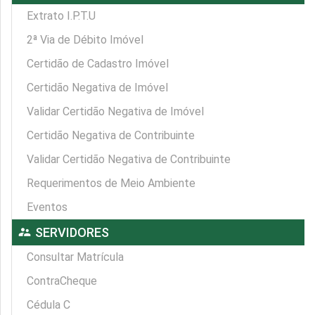
Extrato I.P.T.U
2ª Via de Débito Imóvel
Certidão de Cadastro Imóvel
Certidão Negativa de Imóvel
Validar Certidão Negativa de Imóvel
Certidão Negativa de Contribuinte
Validar Certidão Negativa de Contribuinte
Requerimentos de Meio Ambiente
Eventos
supervisor_account
SERVIDORES
Consultar Matrícula
ContraCheque
Cédula C