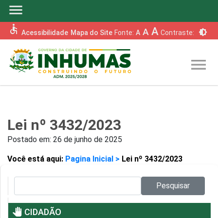
menu
accessible
A
A
brightness_6
Acessibilidade
Mapa do Site
Fonte:
A
Contraste:
menu
Lei nº 3432/2023
Postado em:
26 de junho de 2025
Você está aqui:
Pagina Inicial >
Lei nº 3432/2023
Pesquisar no site:
Pesquisar
pan_tool
CIDADÃO