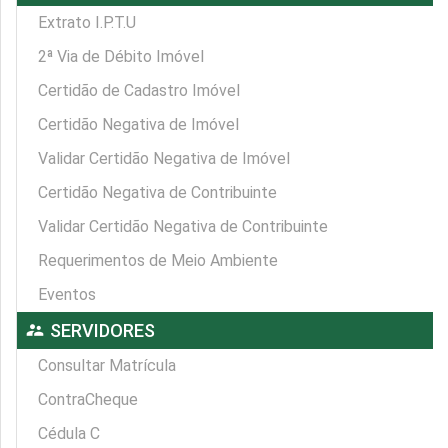
Extrato I.P.T.U
2ª Via de Débito Imóvel
Certidão de Cadastro Imóvel
Certidão Negativa de Imóvel
Validar Certidão Negativa de Imóvel
Certidão Negativa de Contribuinte
Validar Certidão Negativa de Contribuinte
Requerimentos de Meio Ambiente
Eventos
supervisor_account
SERVIDORES
Consultar Matrícula
ContraCheque
Cédula C