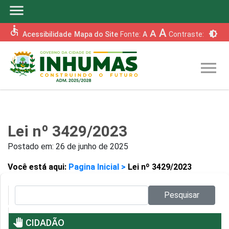
menu
accessible
A
A
brightness_6
Acessibilidade
Mapa do Site
Fonte:
A
Contraste:
menu
Lei nº 3429/2023
Postado em:
26 de junho de 2025
Você está aqui:
Pagina Inicial >
Lei nº 3429/2023
Pesquisar no site:
Pesquisar
pan_tool
CIDADÃO