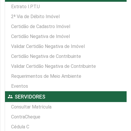
Extrato I.P.T.U
2ª Via de Débito Imóvel
Certidão de Cadastro Imóvel
Certidão Negativa de Imóvel
Validar Certidão Negativa de Imóvel
Certidão Negativa de Contribuinte
Validar Certidão Negativa de Contribuinte
Requerimentos de Meio Ambiente
Eventos
supervisor_account
SERVIDORES
Consultar Matrícula
ContraCheque
Cédula C