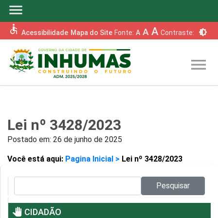
menu
accessible
A
A
brightness_6
Acessibilidade
Mapa do Site
Fonte:
A
Contraste:
menu
Lei nº 3428/2023
Postado em:
26 de junho de 2025
Você está aqui:
Pagina Inicial >
Lei nº 3428/2023
Pesquisar no site:
Pesquisar
pan_tool
CIDADÃO