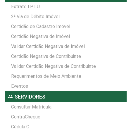
Extrato I.P.T.U
2ª Via de Débito Imóvel
Certidão de Cadastro Imóvel
Certidão Negativa de Imóvel
Validar Certidão Negativa de Imóvel
Certidão Negativa de Contribuinte
Validar Certidão Negativa de Contribuinte
Requerimentos de Meio Ambiente
Eventos
supervisor_account
SERVIDORES
Consultar Matrícula
ContraCheque
Cédula C