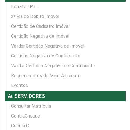
Extrato I.P.T.U
2ª Via de Débito Imóvel
Certidão de Cadastro Imóvel
Certidão Negativa de Imóvel
Validar Certidão Negativa de Imóvel
Certidão Negativa de Contribuinte
Validar Certidão Negativa de Contribuinte
Requerimentos de Meio Ambiente
Eventos
supervisor_account
SERVIDORES
Consultar Matrícula
ContraCheque
Cédula C