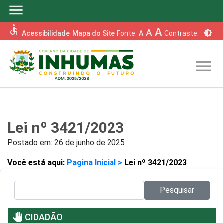
menu
accessible
A
A
brightness_6
Acessibilidade
Mapa do Site
Fonte:
A
Contraste:
menu
Lei nº 3421/2023
Postado em:
26 de junho de 2025
Você está aqui:
Pagina Inicial >
Lei nº 3421/2023
Pesquisar no site:
Pesquisar
pan_tool
CIDADÃO