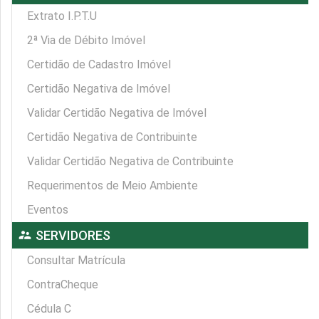
Extrato I.P.T.U
2ª Via de Débito Imóvel
Certidão de Cadastro Imóvel
Certidão Negativa de Imóvel
Validar Certidão Negativa de Imóvel
Certidão Negativa de Contribuinte
Validar Certidão Negativa de Contribuinte
Requerimentos de Meio Ambiente
Eventos
supervisor_account
SERVIDORES
Consultar Matrícula
ContraCheque
Cédula C