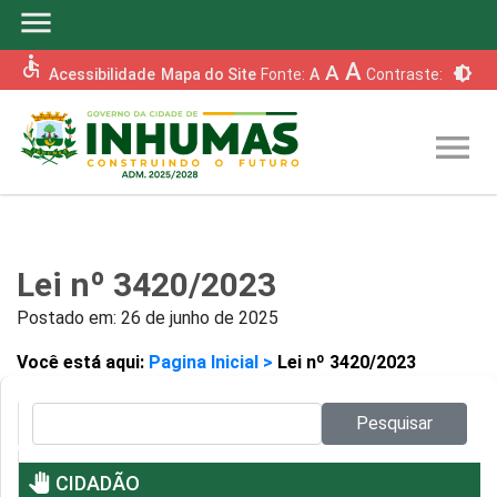
menu
accessible
A
A
brightness_6
Acessibilidade
Mapa do Site
Fonte:
A
Contraste:
menu
Lei nº 3420/2023
Postado em:
26 de junho de 2025
Você está aqui:
Pagina Inicial >
Lei nº 3420/2023
Pesquisar no site:
Pesquisar
pan_tool
CIDADÃO