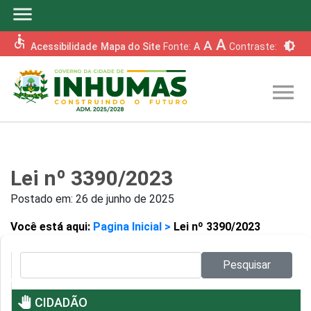
menu
accessible
A
A
brightness_6
Acessibilidade
Mapa do Site
Fonte:
A
Contraste:
menu
Lei nº 3390/2023
Postado em:
26 de junho de 2025
Você está aqui:
Pagina Inicial >
Lei nº 3390/2023
Pesquisar no site:
Pesquisar
pan_tool
CIDADÃO