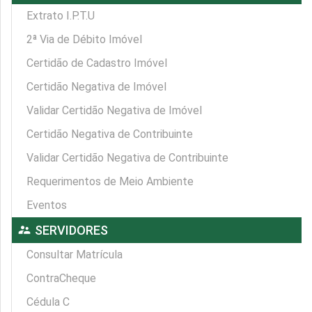
Extrato I.P.T.U
2ª Via de Débito Imóvel
Certidão de Cadastro Imóvel
Certidão Negativa de Imóvel
Validar Certidão Negativa de Imóvel
Certidão Negativa de Contribuinte
Validar Certidão Negativa de Contribuinte
Requerimentos de Meio Ambiente
Eventos
supervisor_account
SERVIDORES
Consultar Matrícula
ContraCheque
Cédula C