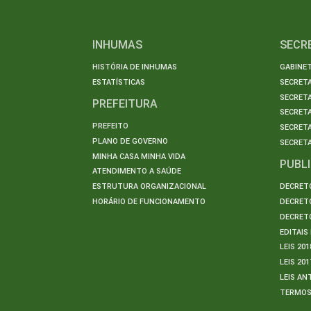
INHUMAS
SECR
HISTÓRIA DE INHUMAS
GABINET
ESTATÍSTICAS
SECRET
SECRETA
PREFEITURA
SECRETA
PREFEITO
SECRET
PLANO DE GOVERNO
SECRETA
MINHA CASA MINHA VIDA
PUBL
ATENDIMENTO A SAÚDE
ESTRUTURA ORGANIZACIONAL
DECRETO
HORÁRIO DE FUNCIONAMENTO
DECRETO
DECRETO
EDITAI
LEIS 201
LEIS 201
LEIS AN
TERMO