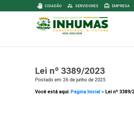
pan_tool
supervisor_account
card_travel
CIDADÃO
SERVIDORES
EMPRESA
Lei nº 3389/2023
Postado em:
26 de junho de 2025
Você está aqui:
Pagina Inicial >
Lei nº 3389/