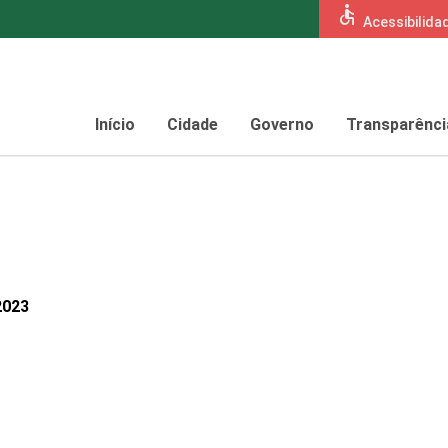
accessible
Acessibilida
Início
Cidade
Governo
Transparênci
2023