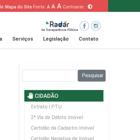
A
A
brightness_6
de
Mapa do Site
Fonte:
A
Contraste:
a
Serviços
Legislação
Contato
Pesquisar no site:
Pesquisar
pan_tool
CIDADÃO
Extrato I.P.T.U
2ª Via de Débito Imóvel
Certidão de Cadastro Imóvel
Certidão Negativa de Imóvel