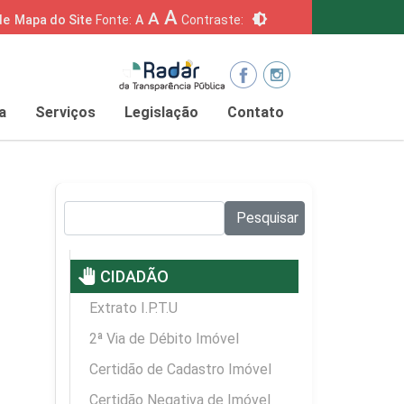
A
A
brightness_6
de
Mapa do Site
Fonte:
A
Contraste:
a
Serviços
Legislação
Contato
Pesquisar no site:
Pesquisar
pan_tool
CIDADÃO
Extrato I.P.T.U
2ª Via de Débito Imóvel
Certidão de Cadastro Imóvel
Certidão Negativa de Imóvel