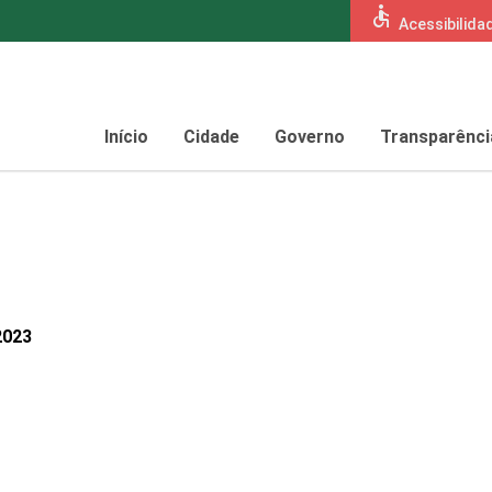
accessible
Acessibilida
Início
Cidade
Governo
Transparênci
2023