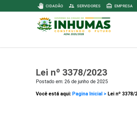
pan_tool
supervisor_account
card_travel
CIDADÃO
SERVIDORES
EMPRESA
Lei nº 3378/2023
Postado em:
26 de junho de 2025
Você está aqui:
Pagina Inicial >
Lei nº 3378/