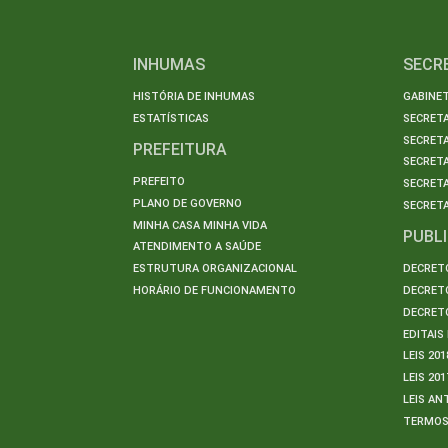
INHUMAS
SECR
HISTÓRIA DE INHUMAS
GABINET
ESTATÍSTICAS
SECRET
SECRETA
PREFEITURA
SECRETA
PREFEITO
SECRET
PLANO DE GOVERNO
SECRETA
MINHA CASA MINHA VIDA
PUBL
ATENDIMENTO A SAÚDE
ESTRUTURA ORGANIZACIONAL
DECRETO
HORÁRIO DE FUNCIONAMENTO
DECRETO
DECRETO
EDITAI
LEIS 201
LEIS 201
LEIS AN
TERMO