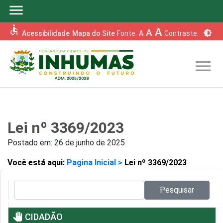
menu
accessible
A
A
brightness_6
Acessibilidade
Mapa do Site
Fonte:
A
Contraste:
menu
Lei nº 3369/2023
Postado em:
26 de junho de 2025
Você está aqui:
Pagina Inicial >
Lei nº 3369/2023
Pesquisar no site:
Pesquisar
pan_tool
CIDADÃO