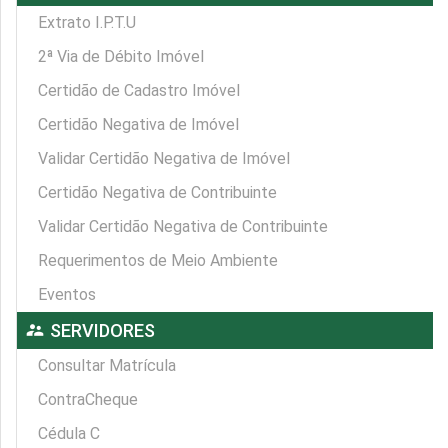
Extrato I.P.T.U
2ª Via de Débito Imóvel
Certidão de Cadastro Imóvel
Certidão Negativa de Imóvel
Validar Certidão Negativa de Imóvel
Certidão Negativa de Contribuinte
Validar Certidão Negativa de Contribuinte
Requerimentos de Meio Ambiente
Eventos
supervisor_account
SERVIDORES
Consultar Matrícula
ContraCheque
Cédula C