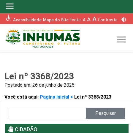
menu
accessible
A
A
brightness_6
Acessibilidade
Mapa do Site
Fonte:
A
Contraste:
menu
Lei nº 3368/2023
Postado em:
26 de junho de 2025
Você está aqui:
Pagina Inicial >
Lei nº 3368/2023
Pesquisar no site:
Pesquisar
pan_tool
CIDADÃO