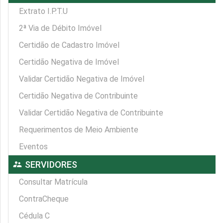
Extrato I.P.T.U
2ª Via de Débito Imóvel
Certidão de Cadastro Imóvel
Certidão Negativa de Imóvel
Validar Certidão Negativa de Imóvel
Certidão Negativa de Contribuinte
Validar Certidão Negativa de Contribuinte
Requerimentos de Meio Ambiente
Eventos
supervisor_account
SERVIDORES
Consultar Matrícula
ContraCheque
Cédula C