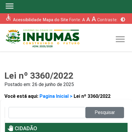
menu
accessible
A
A
brightness_6
Acessibilidade
Mapa do Site
Fonte:
A
Contraste:
menu
Lei nº 3360/2022
Postado em:
26 de junho de 2025
Você está aqui:
Pagina Inicial >
Lei nº 3360/2022
Pesquisar no site:
Pesquisar
pan_tool
CIDADÃO