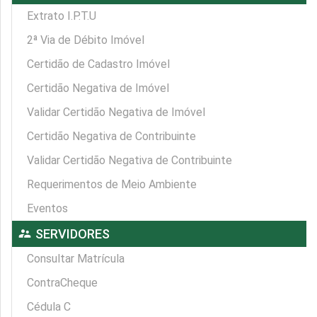
Extrato I.P.T.U
2ª Via de Débito Imóvel
Certidão de Cadastro Imóvel
Certidão Negativa de Imóvel
Validar Certidão Negativa de Imóvel
Certidão Negativa de Contribuinte
Validar Certidão Negativa de Contribuinte
Requerimentos de Meio Ambiente
Eventos
supervisor_account
SERVIDORES
Consultar Matrícula
ContraCheque
Cédula C