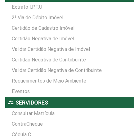
Extrato I.P.T.U
2ª Via de Débito Imóvel
Certidão de Cadastro Imóvel
Certidão Negativa de Imóvel
Validar Certidão Negativa de Imóvel
Certidão Negativa de Contribuinte
Validar Certidão Negativa de Contribuinte
Requerimentos de Meio Ambiente
Eventos
supervisor_account
SERVIDORES
Consultar Matrícula
ContraCheque
Cédula C