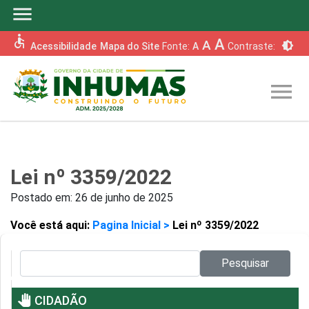
menu
accessible
A
A
brightness_6
Acessibilidade
Mapa do Site
Fonte:
A
Contraste:
menu
Lei nº 3359/2022
Postado em:
26 de junho de 2025
Você está aqui:
Pagina Inicial >
Lei nº 3359/2022
Pesquisar no site:
Pesquisar
pan_tool
CIDADÃO